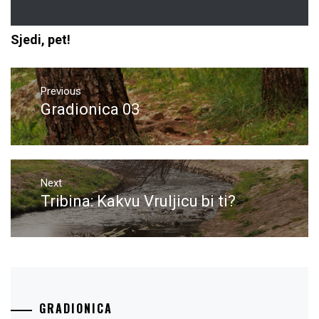
Sjedi, pet!
Navigacija
objava
Previous
Gradionica 03
Previous
post:
Next
Tribina: Kakvu Vruljicu bi ti?
Next
post:
GRADIONICA