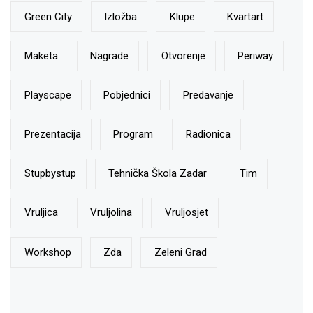
Green City
Izložba
Klupe
Kvartart
Maketa
Nagrade
Otvorenje
Periway
Playscape
Pobjednici
Predavanje
Prezentacija
Program
Radionica
Stupbystup
Tehnička Škola Zadar
Tim
Vruljica
Vruljolina
Vruljosjet
Workshop
Zda
Zeleni Grad