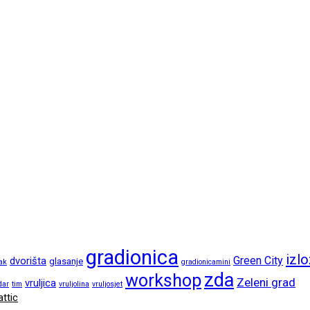
gradionica
izl
Green City
dvorišta
glasanje
ak
gradionicamini
zda
workshop
Zeleni grad
vruljica
dar
tim
vruljolina
vruljosjet
ttic