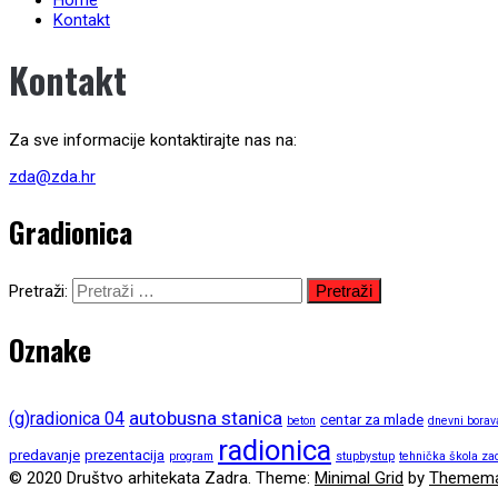
Home
Kontakt
Kontakt
Za sve informacije kontaktirajte nas na:
zda@zda.hr
Gradionica
Pretraži:
Oznake
autobusna stanica
(g)radionica 04
centar za mlade
beton
dnevni borav
radionica
predavanje
prezentacija
program
stupbystup
tehnička škola za
© 2020 Društvo arhitekata Zadra.
Theme:
Minimal Grid
by
Themema