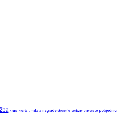
ožba
nagrade
pobjednici
klupe
kvartart
maketa
otvorenje
periway
playscape