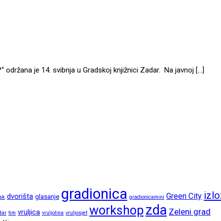
 održana je 14. svibnja u Gradskoj knjižnici Zadar. Na javnoj […]
gradionica
izl
Green City
dvorišta
glasanje
ak
gradionicamini
zda
workshop
Zeleni grad
vruljica
dar
tim
vruljolina
vruljosjet