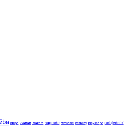
ožba
nagrade
pobjednici
klupe
kvartart
maketa
otvorenje
periway
playscape