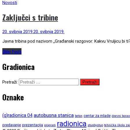
Novosti
Zaključci s tribine
20. svibnja 2019.
20. svibnja 2019.
Javna tribina pod nazivom „Građanski razgovor: Kakvu Vruljicu bi ti?“
Older Posts
Gradionica
Pretraži:
Oznake
autobusna stanica
(g)radionica 04
centar za mlade
beton
dnevni borav
radionica
predavanje
prezentacija
program
stupbystup
tehnička škola za