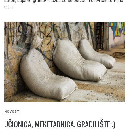
beton, bojamo grafite! Izložba će se održati u četvrtak 28. rujna
u […]
NOVOSTI
UČIONICA, MEKETARNICA, GRADILIŠTE :)