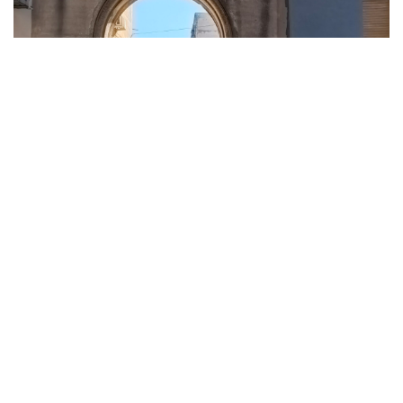
NAJAVE
GRADIONICA MAXI – OBJAVA RADOVA
24. OŽUJKA 2022.
Nakon intenzivnog radnog tjedna od 14. – 18. ožujka došao je i
trenutak objave! 🙂 7 timova s ukupno 24 studenta arhitekture i