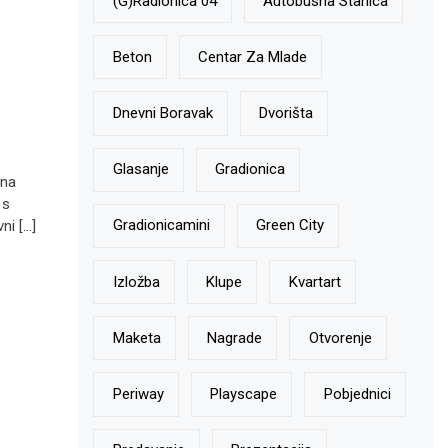
(g)radionica 04
Autobusna Stanica
Beton
Centar Za Mlade
Dnevni Boravak
Dvorišta
Glasanje
Gradionica
 na
 s
Gradionicamini
Green City
ni […]
Izložba
Klupe
Kvartart
Maketa
Nagrade
Otvorenje
Periway
Playscape
Pobjednici