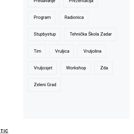
Predavanje
Prezentacija
Program
Radionica
Stupbystup
Tehnička Škola Zadar
Tim
Vruljica
Vruljolina
Vruljosjet
Workshop
Zda
Zeleni Grad
TIC