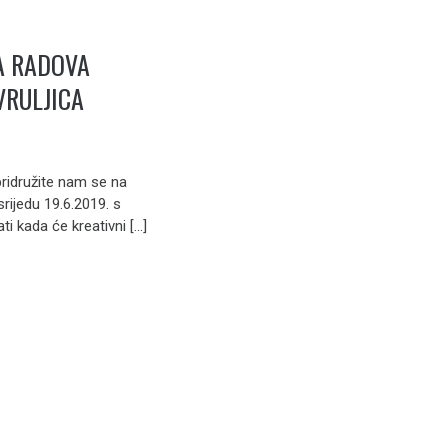
A RADOVA
VRULJICA
ridružite nam se na
srijedu 19.6.2019. s
i kada će kreativni […]