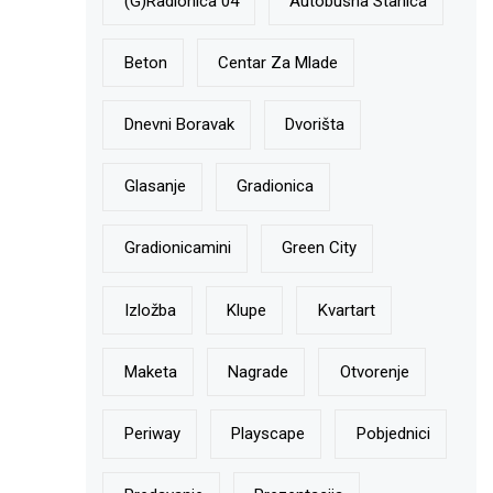
(g)radionica 04
Autobusna Stanica
Beton
Centar Za Mlade
Dnevni Boravak
Dvorišta
Glasanje
Gradionica
Gradionicamini
Green City
Izložba
Klupe
Kvartart
Maketa
Nagrade
Otvorenje
Periway
Playscape
Pobjednici