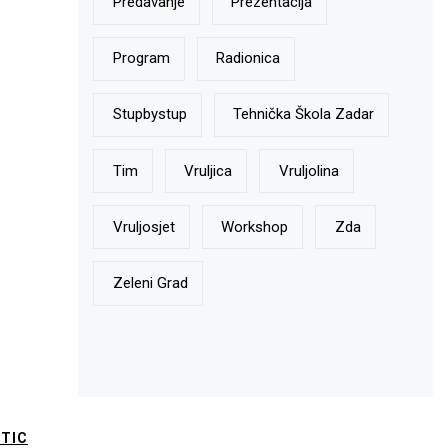
Predavanje
Prezentacija
Program
Radionica
Stupbystup
Tehnička Škola Zadar
Tim
Vruljica
Vruljolina
Vruljosjet
Workshop
Zda
Zeleni Grad
TIC