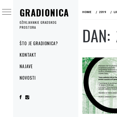
Skip
GRADIONICA
to
HOME
2019
LI
content
OŽIVLJAVANJE GRADSKOG
DAN:
PROSTORA
Primary
ŠTO JE GRADIONICA?
Menu
KONTAKT
NAJAVE
NOVOSTI