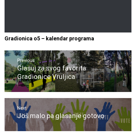
Gradionica o5 – kalendar programa
Navigacija
objava
Previous
Glasuj za svog favorita
Previous
post:
Gradionice Vruljica
Next
Još malo pa glasanje gotovo
Next
post: