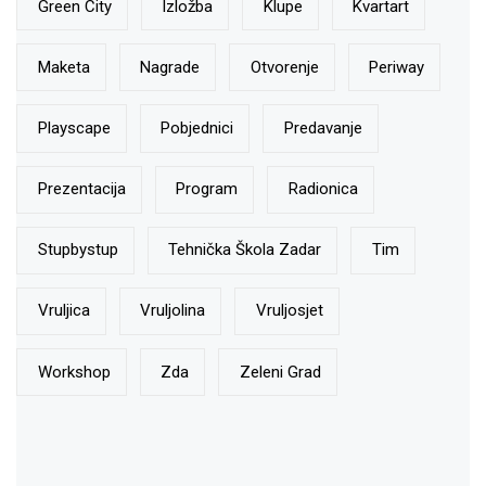
Green City
Izložba
Klupe
Kvartart
Maketa
Nagrade
Otvorenje
Periway
Playscape
Pobjednici
Predavanje
Prezentacija
Program
Radionica
Stupbystup
Tehnička Škola Zadar
Tim
Vruljica
Vruljolina
Vruljosjet
Workshop
Zda
Zeleni Grad