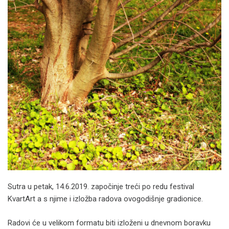
Sutra u petak, 14.6.2019. započinje treći po redu festival
KvartArt a s njime i izložba radova ovogodišnje gradionice.
Radovi će u velikom formatu biti izloženi u dnevnom boravku