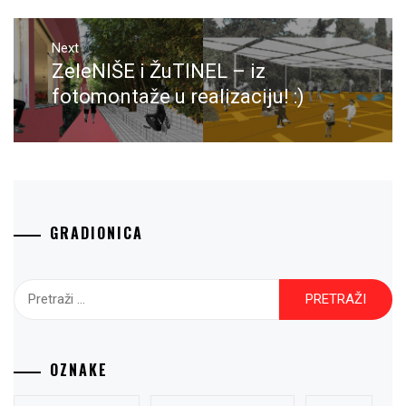
Next
ZeleNIŠE i ŽuTINEL – iz
Next
post:
fotomontaže u realizaciju! :)
GRADIONICA
Pretraži:
OZNAKE