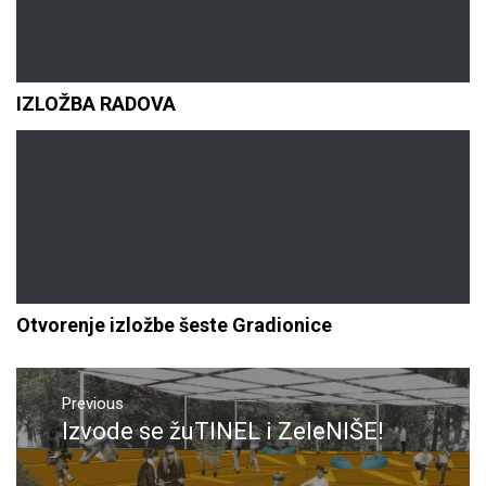
IZLOŽBA RADOVA
Otvorenje izložbe šeste Gradionice
Navigacija
objava
Previous
Izvode se žuTINEL i ZeleNIŠE!
Previous
post: