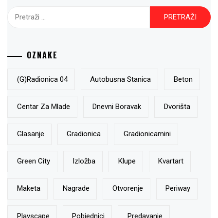
Pretraži:
OZNAKE
(g)radionica 04
Autobusna Stanica
Beton
Centar Za Mlade
Dnevni Boravak
Dvorišta
Glasanje
Gradionica
Gradionicamini
Green City
Izložba
Klupe
Kvartart
Maketa
Nagrade
Otvorenje
Periway
Playscape
Pobjednici
Predavanje